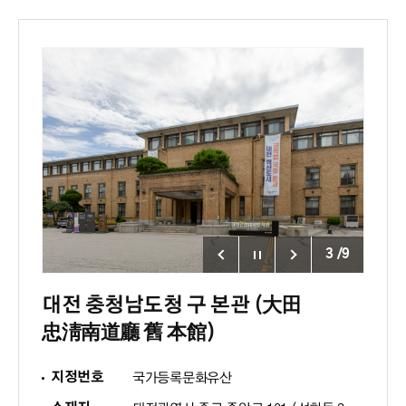
3
/
9
대전 충청남도청 구 본관 (大田
忠淸南道廳 舊 本館)
지정번호
국가등록문화유산