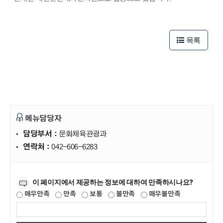
50m
50m
목록
메뉴담당자
담당부서 :
문화체육관광과
연락처 :
042-606-6283
만족도조사
이 페이지에서 제공하는 정보에 대하여 만족하시나요?
매우만족
만족
보통
불만족
매우불만족