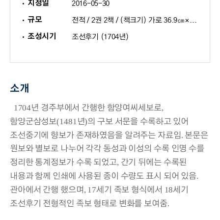
지정일
2016-05-30
규모
전적 / 2권 2책 / (책크기) 가로 36.9㎝×세로 25.8㎝
조성시기
조선후기 (1704년)
소개
1704
,
년 경주부에서 간행한 함양여씨세보로
(1481
)
함양군삼성보
년
의 구보 서문을 수록하고 있어
.
조선중기에 향보가 존재하였음을 알려주는 자료임
본문은
원보와 별보로 나누어 각각 동성과 이성의 수록 인명 수를
,
정리한 통계정보가 수록 되었고
간기 뒤에는 수록된
.
내용과 함께 인쇄에 사용된 종이 수량도 표시 되어 있음
, 17
18
관아에서 간행 했으며
세기 족보 형식에서
세기
.
조선후기 전형적인 족보 형태로 변화를 보여줌
50m
50m