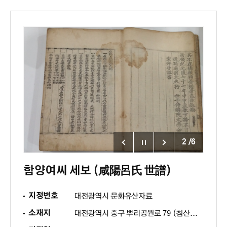
2
/
6
함양여씨 세보 (咸陽呂氏 世譜)
지정번호
대전광역시 문화유산자료
소재지
대전광역시 중구 뿌리공원로 79 (침산동 364) 한국족보박물관