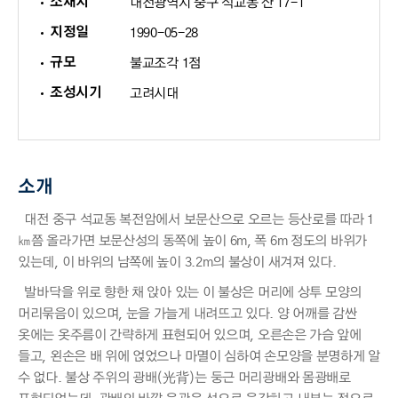
소재지
대전광역시 중구 석교동 산 17-1
지정일
1990-05-28
규모
불교조각 1점
조성시기
고려시대
소개
대전 중구 석교동 복전암에서 보문산으로 오르는 등산로를 따라 1
㎞쯤 올라가면 보문산성의 동쪽에 높이 6m, 폭 6m 정도의 바위가
있는데, 이 바위의 남쪽에 높이 3.2m의 불상이 새겨져 있다.
발바닥을 위로 향한 채 앉아 있는 이 불상은 머리에 상투 모양의
머리묶음이 있으며, 눈을 가늘게 내려뜨고 있다. 양 어깨를 감싼
옷에는 옷주름이 간략하게 표현되어 있으며, 오른손은 가슴 앞에
들고, 왼손은 배 위에 얹었으나 마멸이 심하여 손모양을 분명하게 알
수 없다. 불상 주위의 광배(光背)는 둥근 머리광배와 몸광배로