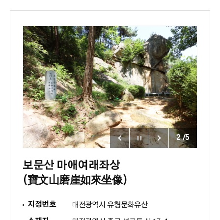
2
/
5
보문산 마애여래좌상
(寶文山磨崖如來坐像)
지정번호
대전광역시 유형문화유산