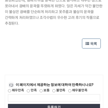
표현되었는데, 광배의 바깥 윤곽은 선으로 음각하고 내부는 정으로
쪼아내서 광배의 윤곽을 뚜렷하게 하였다. 앉은 자세가 약간 불안한
이 불상은 광배를 단순하게 처리하고 옷주름과 불상의 윤곽을
간략하게 처리하였으나 조각수법이 우수한 고려 후기의 작품으로
추정된다.
50m
50m
목록
만족도조사
이 페이지에서 제공하는 정보에 대하여 만족하시나요?
매우만족
만족
보통
불만족
매우불만족