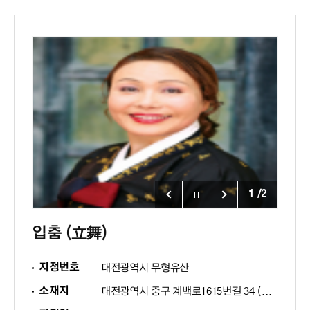
1
/
2
입춤 (立舞)
지정번호
대전광역시 무형유산
소재지
대전광역시 중구 계백로1615번길 34 (유천동 10)