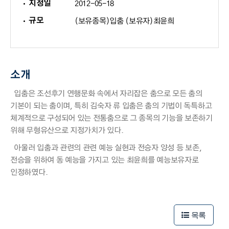
지정일
2012-05-18
규모
(보유종목)입춤 (보유자)최윤희
소개
입춤은 조선후기 연행문화 속에서 자리잡은 춤으로 모든 춤의
기본이 되는 춤이며, 특히 김숙자 류 입춤은 춤의 기법이 독특하고
체계적으로 구성되어 있는 전통춤으로 그 종목의 기능을 보존하기
위해 무형유산으로 지정가치가 있다.
아울러 입춤과 관련의 관련 예능 실현과 전승자 양성 등 보존,
전승을 위하여 동 예능을 가지고 있는 최윤희를 예능보유자로
인정하였다.
50m
50m
목록