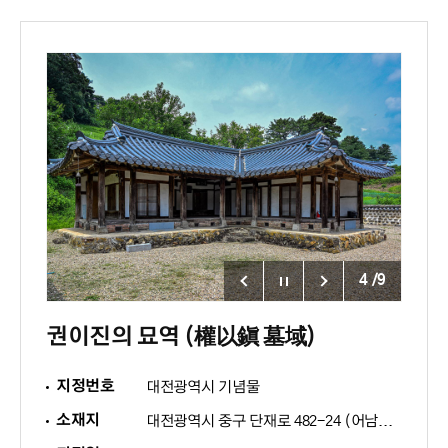
4
/
9
권이진의 묘역 (權以鎭 墓域)
지정번호
대전광역시 기념물
소재지
대전광역시 중구 단재로 482-24 (어남동 71) ※(묘소)어남동 산 6(귀후재 뒤편)