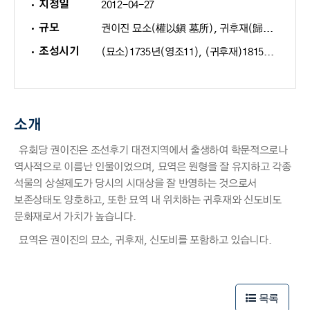
지정일
2012-04-27
규모
권이진 묘소(權以鎭 墓所), 귀후재(歸厚齋), 신도비(神道碑)
조성시기
(묘소)1735년(영조11), (귀후재)1815년(순조15), (신도비)1866년(고종3)
소개
유회당 권이진은 조선후기 대전지역에서 출생하여 학문적으로나
역사적으로 이름난 인물이었으며, 묘역은 원형을 잘 유지하고 각종
석물의 상설제도가 당시의 시대상을 잘 반영하는 것으로서
보존상태도 양호하고, 또한 묘역 내 위치하는 귀후재와 신도비도
문화재로서 가치가 높습니다.
묘역은 권이진의 묘소, 귀후재, 신도비를 포함하고 있습니다.
50m
50m
목록