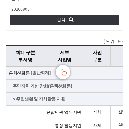
( 단위 : 원)
세부사업진행현황에 대한 내용으로 회계구분 부서명, 세부 사업명, 사업 구분, 분야, 예산현액, 지출액, 집행잔액, 집행률로 구분되어 제공합니다.
회계 구분
세부
사업
부서명
사업명
구분
[일반회계]
은행선화동
주민자치 기반 강화(은행선화동)
> 주민생활 및 자치활동 지원
자체
종합민원 업무지원
일반
자체
통장 활동지원
일반