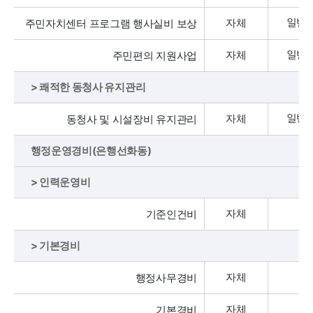
자체
주민자치센터 프로그램 행사실비 보상
일반
자체
주민편의 지원사업
일반
> 쾌적한 동청사 유지관리
자체
동청사 및 시설장비 유지관리
일반
행정운영경비(은행선화동)
> 인력운영비
자체
기준인건비
> 기본경비
자체
행정사무경비
자체
기본경비