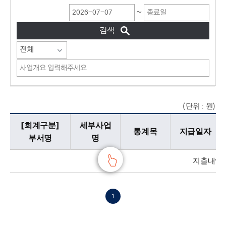
~
(단위 : 원)
지출내역에 대한 내용으로 회계구분 부서명, 세부사업명 통계목,지급일자,사업개요(적요),지출액,영수인,계약방법,지급명령번호로 구분되어 제공합니다.
[회계구분]
세부사업
통계목
지급일자
부서명
명
지출내역(
1