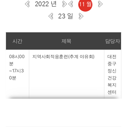
2022 년
11 월
23 일
일간 부서일정관리
시간
제목
담당자
08시00
지역사회적응훈련(추계 야유회)
대전
분
중구
~17시3
정신
0분
건강
복지
센터