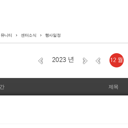
커뮤니티
센터소식
행사일정
2023 년
12 월
간
제목