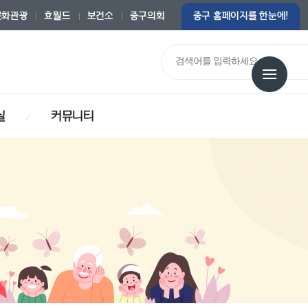
문화관광
효월드
보건소
중구의회
중구 홈페이지를 한눈에!
통합검색
실
커뮤니티