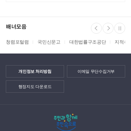
배너모음
털렴
국민신문고
대한법률구조공단
지적측량바로처리
개인정보 처리방침
이메일 무단수집거부
행정지도 다운로드