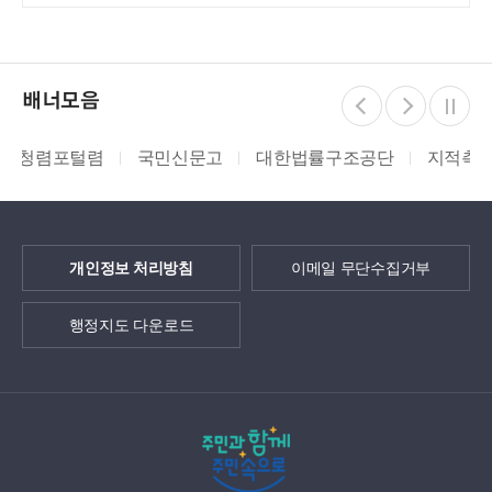
배너모음
포털렴
국민신문고
대한법률구조공단
지적측량바로처
개인정보 처리방침
이메일 무단수집거부
행정지도 다운로드