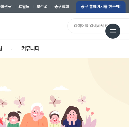
문화관광
효월드
보건소
중구의회
중구 홈페이지를 한눈에!
통합검색
실
커뮤니티