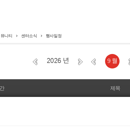
커뮤니티
센터소식
행사일정
2026 년
9 월
간
제목