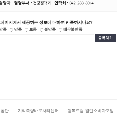
담당자
담당부서 :
건강정책과
연락처 :
042-288-8014
 페이지에서 제공하는 정보에 대하여 만족하시나요?
만족
만족
보통
불만족
매우불만족
조공단
지적측량바로처리센터
행복드림 열린소비자포털