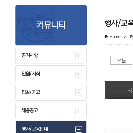
의료비지원사업
행사/교
커뮤니티
희귀질환자 의료비지원
소아암환자 
Home
성인암환자 의료비지원
노인 개안수술
노인 무릎인공관절 수술지원
난임(불임)부
공지사항
오늘
청소년 산모 임신.출산 의료비 지원사업
미숙아 및 
신생아 청각선별검사
선천성대사이
민원/서식
일간 부서일정관리
고위험 임산부 의료비 지원사업
임신 사전건
시
입찰/공고
영구 불임예상 난자 · 정자 냉동 지원
채용공고
행사/교육안내