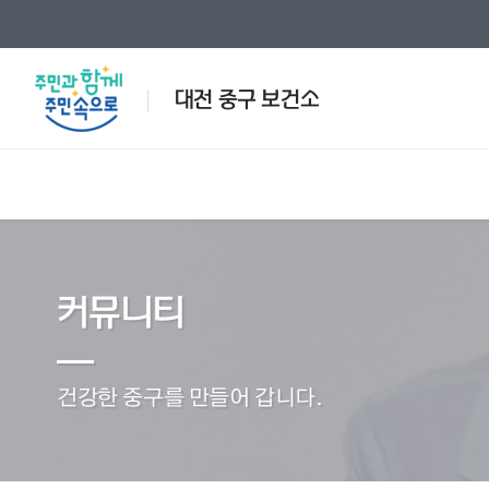
대전 중구 보건소
인사말
제증명발급안내
일반진료안내
국가예방접종 지원사업
공지사항
보건소
인허가
검사안
방문보건
민원/서
커뮤니티
국가예방접종 지원사업
방문
예방접종안내
국가
행사/교육안내
사진모음
예방접종별정보
재가 
전화번호안내
의약업소현황
한의진료안내
찾아오
응급의료
건강한 중구를 만들어 갑니다.
동영상
관련사
건강정책과
건강증진과