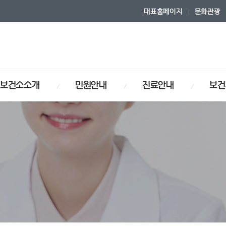
대표홈페이지
문화관광
보건소소개
민원안내
진료안내
보건
연혁
안내
내
사업
식
보건소기구
사전정보공개
물리치료안내
장기·인체조직 기증희망등록
입찰/공고
사업
건강관리사업
암검진사업
보건자료실
암 환자 관리사업
시는길
포털
보건소안내
거짓청구요양기관공표
이트