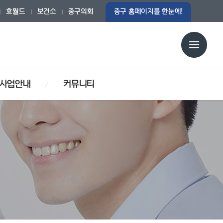
효월드
보건소
중구의회
중구 홈페이지를 한눈에!
사업안내
커뮤니티
중구건강생활지원센터
보건행정서비스헌장
방사선 촬영안내
감염병 예방사업
채용공고
방역소독사업
감염병관리
구민자유게시판
HIV 감염인 예방관리사업
결핵관리사업