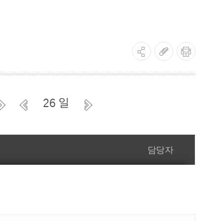
건강증진사업
금연사업
사업
건강생활실천사업
영양플러스사업
사업
의료급여수급권자 건강검진 사업
26 일
원사업
한의약건강증진사업
담당자
정신건강사업
정신건강사업