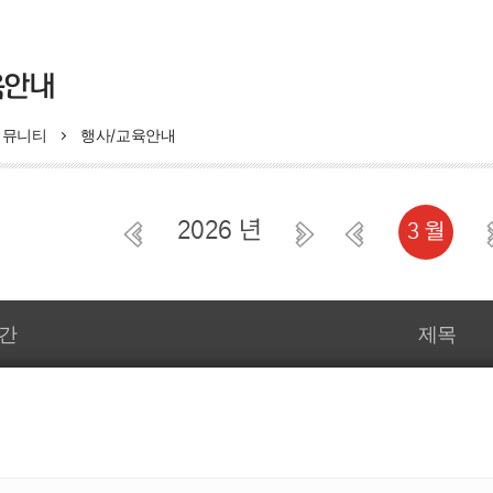
모자보건사업
육안내
의료비지원
모자보건사업
커뮤니티
행사/교육안내
산모·신생아 건강관리지원
비 지원 사업
영유아 건강검진 사업
부 지원사업
B형간염 주산기감염 예방
2026 년
3 월
선천성이상아 의료비지원사업
저소득층기저귀조제분유지
상검사 및 환아관리
임신부 및 배우자 백일해
예방접종비 지원사업
강관리 지원사업
간
제목