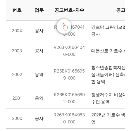
번호
업무
공고번호-차수
공고명
R26BK0167041
경로당 그린리모델링(
공사
2004
8-000
공사
R26BK0166404
공사
대둔산로 가로수 바
2003
6-000
청소년종합복지센터
R26BK0165695
용역
2002
실내놀이터) 신축공
9-000
현 용역
R26BK0165689
정생저수지 비상대처계
용역
2001
2-000
수립 용역
R26BK0164983
2026년 가로수 생
공사
2000
0-000
업