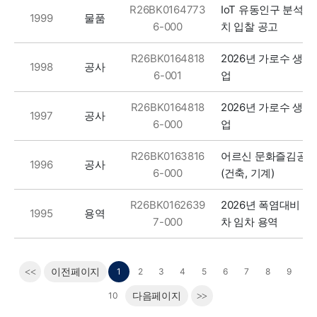
R26BK0164773
IoT 유동인구 분석장
물품
1999
6-000
치 입찰 공고
R26BK0164818
2026년 가로수 생
공사
1998
6-001
업
R26BK0164818
2026년 가로수 생
공사
1997
6-000
업
R26BK0163816
어르신 문화즐김공간
공사
1996
6-000
(건축, 기계)
R26BK0162639
2026년 폭염대비 
용역
1995
7-000
차 임차 용역
1
2
3
4
5
6
7
8
9
<<
이전페이지
10
다음페이지
>>