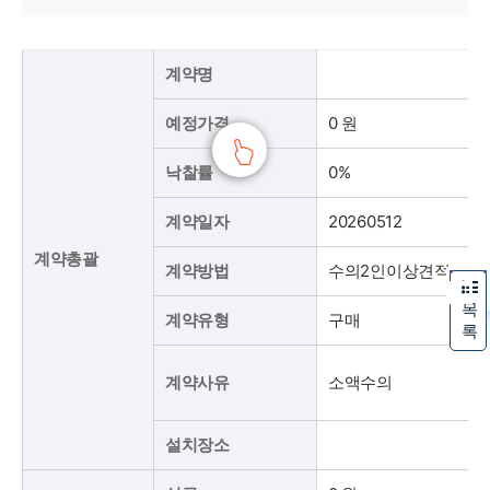
2026년 출생축하용품 구입 계약세부현황 표
2026년 출생축하용품 구입 계약총괄(계약명, 예정가격, 낙찰률, 계약일자, 계약방법, 계약유형, 계약사유, 설치장소), 설계변경(변경차수, 변경일, 증감액, 변경금액, 변경사유), 대금지급(선금, 기성금, 준공금, 지급총액, 대가잔액), 하도급현황(하도급분야명, 상호, 대표자, 계약일자, 하도급액, 하도급율)로 구분하여 안내합니다.
계약명
예정가격
0 원
낙찰률
0%
계약일자
20260512
계약총괄
계약방법
수의2인이상견적
목
계약유형
구매
록
계약사유
소액수의
설치장소