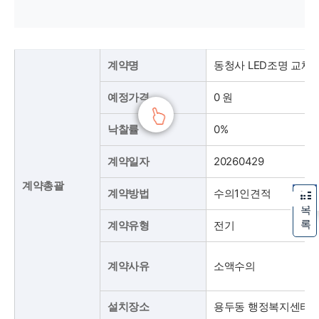
동청사 LED조명 교체공사 계약세부현황 표
동청사 LED조명 교체공사 계약총괄(계약명, 예정가격, 낙찰률, 계약일자, 계약방법, 계약유형, 계약사유, 설치장소), 설계변경(변경차수, 변경일, 증감액, 변경금액, 변경사유), 대금지급(선금, 기성금, 준공금, 지급총액, 대가잔액), 하도급현황(하도급분야명, 상호, 대표자, 계약일자, 하도급액, 하도급율)로 구분하여 안내합니다.
계약명
동청사 LED조명 교체
예정가격
0 원
낙찰률
0%
계약일자
20260429
계약총괄
계약방법
수의1인견적
목
록
계약유형
전기
계약사유
소액수의
설치장소
용두동 행정복지센터