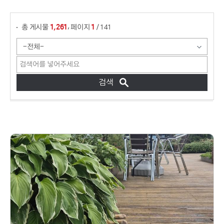
,
총 게시물
페이지
/ 141
1,261
1