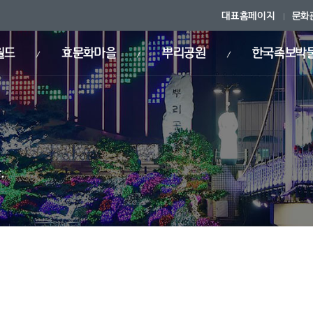
대표홈페이지
문화
월드
효문화마을
뿌리공원
한국족보박
.