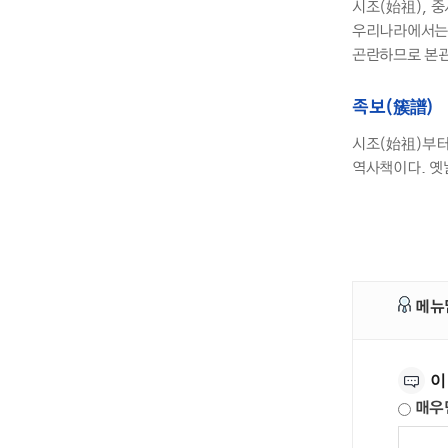
시조(始祖), 
우리나라에서는 
곤란하므로 본관
족보(簇譜)
시조(始祖)부터
역사책이다. 옛
메뉴
만족도조사
이
매우