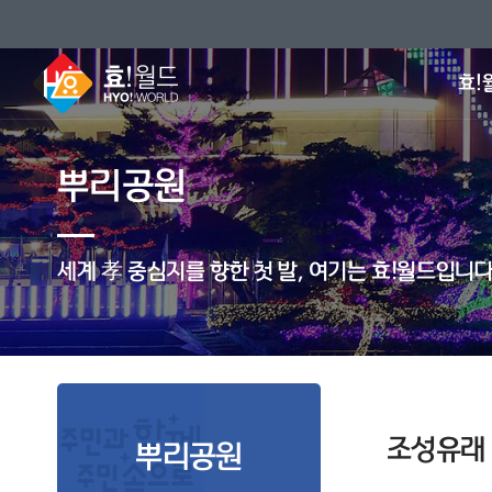
효!
뿌리공원
세계 孝 중심지를 향한 첫 발, 여기는 효!월드입니다
조성유래
뿌리공원