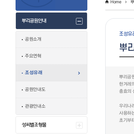
Home
뿌리공원안내
조성유
공원소개
뿌
주요연혁
조성유래
뿌리공원
한겨레의
공원안내도
충효의 
우리나라
관광안내소
사용하는
초기부터
성씨별조형물