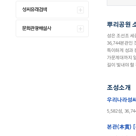
성씨유래검색
뿌리공원 
문화관광해설사
성은 조선조 세종
36,744본관인
특이하게 성과 
가문계대까지 알
길이 빛내야 할
조성소개
우리나라성
5,582성, 36
본관(本貫) 