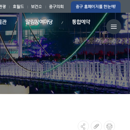
관광
효월드
보건소
중구의회
중구 홈페이지를 한눈에!
물관
알림참여마당
통합예약