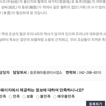
중시조(中始祖)의 출신지와 혈족의 세거지(世居地)로 동족(同族)의 여부를
성씨(姓氏)의 종류(種類)가 적어서 같은 혈족의 집안(가족)의 수가 많
 (本貫)이 필요하게 된 것입니다.
 역대 조상의 얼과 우리나라의 역사가 담겨져 있으며 우리나라 대부분의 사람
날부터 족보는 집안의 보물처럼 소중히 간직하고, 우리 조상들이 지켜온 족
담당자
담당부서 :
효문화마을관리사업소
연락처 :
042-288-8310
 페이지에서 제공하는 정보에 대하여 만족하시나요?
만족
만족
보통
불만족
매우불만족