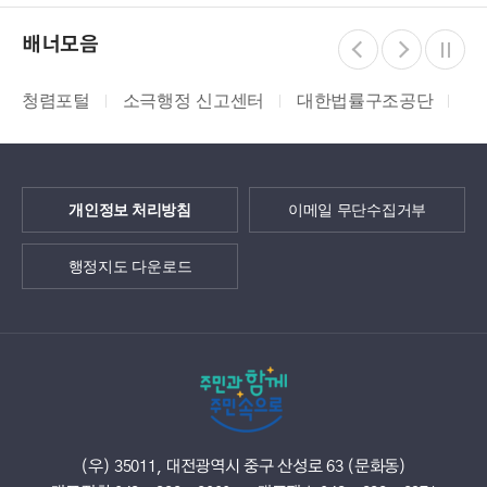
배너모음
청렴포털
소극행정 신고센터
대한법률구조공단
지
개인정보 처리방침
이메일 무단수집거부
행정지도 다운로드
(우) 35011, 대전광역시 중구 산성로 63 (문화동)