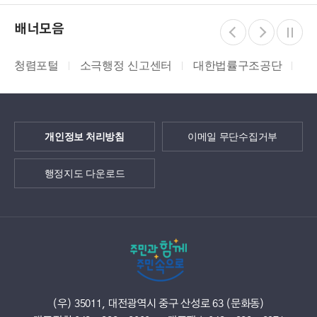
배너모음
청렴포털
소극행정 신고센터
대한법률구조공단
지
개인정보 처리방침
이메일 무단수집거부
행정지도 다운로드
(우) 35011, 대전광역시 중구 산성로 63 (문화동)