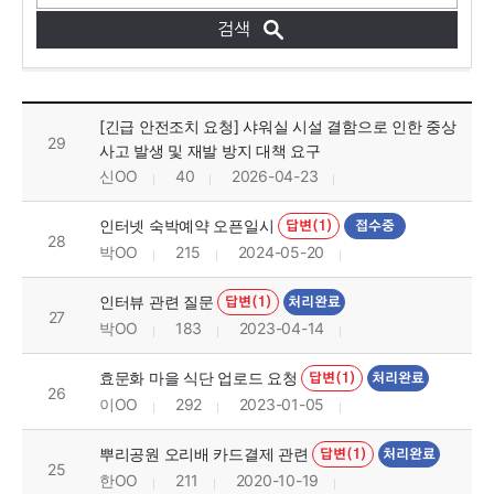
자유게시판 목록 으로 번호, 제목, 작성자, 조회수, 등록 일로 나열 되고 있습니다.
[긴급 안전조치 요청] 샤워실 시설 결함으로 인한 중상
29
사고 발생 및 재발 방지 대책 요구
신OO
40
2026-04-23
인터넷 숙박예약 오픈일시
답변(1)
접수중
28
박OO
215
2024-05-20
인터뷰 관련 질문
답변(1)
처리완료
27
박OO
183
2023-04-14
효문화 마을 식단 업로드 요청
답변(1)
처리완료
26
이OO
292
2023-01-05
뿌리공원 오리배 카드결제 관련
답변(1)
처리완료
25
한OO
211
2020-10-19