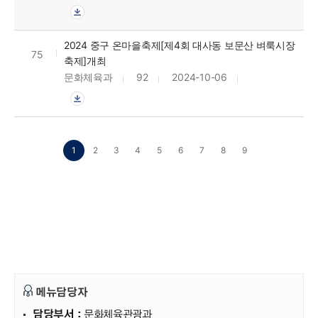
2024 중구 온마을축제[제4회 대사동 보문산 벼룩시장
75
축제]개최
문화체육과
92
2024-10-06
1
2
3
4
5
6
7
8
9
메뉴담당자
담당부서 :
문화체육관광과