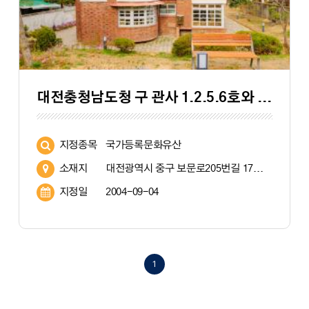
대전충청남도청 구 관사 1.2.5.6호와 부속창고 (大田 忠淸南道廳 舊 官舍 一·二·五·六號와 附屬倉庫)
지정종목
국가등록문화유산
소재지
대전광역시 중구 보문로205번길 17외 3 (대흥동 326-66 외 3필지)
지정일
2004-09-04
1