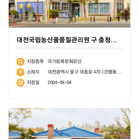
대전국립농산물품질관리원 구 충청지원 (大田 國立農産物品質管理院 舊 忠淸支院)
지정종목
국가등록문화유산
소재지
대전광역시 중구 대종로 470 (은행동 161) 대전시립미술관 대전창작센터
지정일
2004-09-04