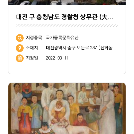
대전 구 충청남도 경찰청 상무관 (大田 舊 忠淸南道 警察廳 尙武館)
지정종목
국가등록문화유산
소재지
대전광역시 중구 보문로 287 (선화동 287-1)
지정일
2022-03-11