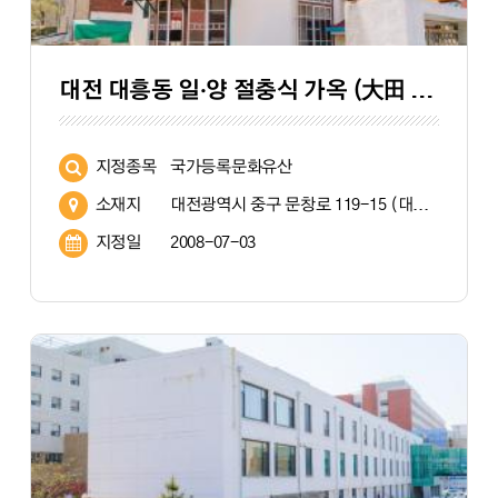
대전 대흥동 일·양 절충식 가옥 (大田 大興洞 日·洋 折衷式 家屋)
지정종목
국가등록문화유산
소재지
대전광역시 중구 문창로 119-15 (대흥동 37-5)
지정일
2008-07-03