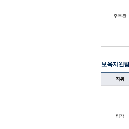
주무관
보육지원
보육지원팀업무담당자의 정보로 직위, 전화번호, 담당업무를 안내하고 있습니다
직위
팀장