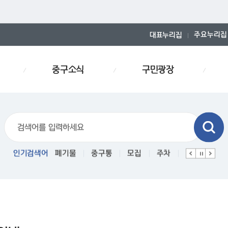
주요누리집
대표누리집
중구소식
구민광장
티커
인기검색어
폐기물
중구통
모집
주차
인사
경로당