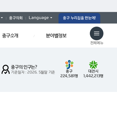
Language
중구의회
중구 누리집을 한눈에!
중구소개
분야별정보
전체메뉴
중구의 인구는?
중구
대전시
기준일자 : 2026. 5월말 기준
224,581명
1,442,213명
예산서
인사이동
효문화
폐기물스티커
폐기물
중구통