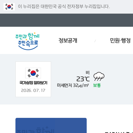
이 누리집은 대한민국 공식 전자정부 누리집입니다.
정보공개
민원·행정
비
23℃
미세먼지
32㎍/m³
보통
인사
경로당
예산서
인사이동
효문화
폐기물스
2026. 07. 17