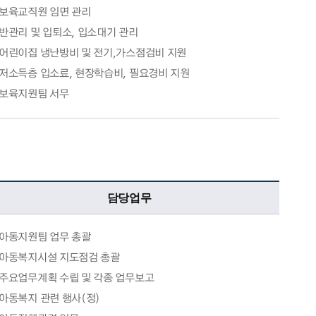
보육교직원 임면 관리
반관리 및 입퇴소, 입소대기 관리
어린이집 냉난방비 및 전기,가스점검비 지원
저소득층 입소료, 현장학습비, 필요경비 지원
보육지원팀 서무
담당업무
아동지원팀 업무 총괄
아동복지시설 지도점검 총괄
주요업무계획 수립 및 각종 업무보고
아동복지 관련 행사(정)