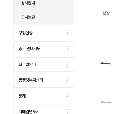
청사안내
팀장
오시는길
구정현황
중구 관내지도
주무관
실과별안내
동행정복지센터
통계
주무관
자매결연도시