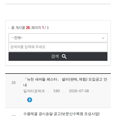
게시물 검색
,
총 게시물
페이지
/ 3
26
1
타기관 고시/공고/채용 목록으로 번호, 제목, 작성자, 조회수, 등록일, 첨부파일로 정보를 제공하고 있습니다.
「뉴천 새버들 페스타」 셀러(판매, 체험) 모집공고 안
26
내
일자리경제과
580
2026-07-08
수용재결 공시송달 공고(보문산수목원 조성사업)