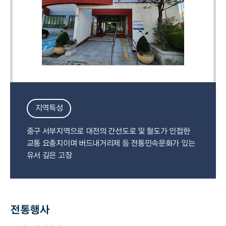
지역특성
중구 서부지역으로 대전의 간선도로 및 철도가 인접한
교통 요충지이며 버드내거리제 등 전통민속문화가 있는
유서 깊은 고장
전통행사