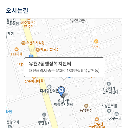
오시는길
유천2동행정복지센터
유천2동행정복지센터
대전광역시 중구 문화로133번길 55(유천동)
대전광역시 중구 문화로133번길 55(유천동)