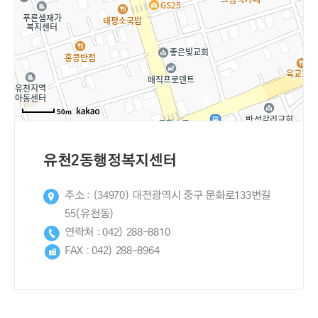
50m
50m
유천2동행정복지센터
주소 : (34970) 대전광역시 중구 문화로133번길
55(유천동)
연락처 : 042) 288-8810
FAX : 042) 288-8964