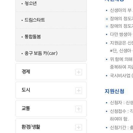
청소년
신생아의 부
장애의 정도가 
드림스타트
장애의 정도가
다만 쌍생아
통합돌봄
지원금은 신
※단, 신생아
중구 보듬 카(car)
위 항에 의해
중복하여 지
경제
국시비사업 
도시
지원신청
신청자 : 신
교통
신청접수 :
하여야 함.
환경/생활
신청기간 : 