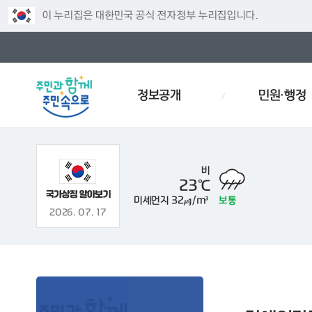
이 누리집은 대한민국 공식 전자정부 누리집입니다.
정보공개
민원·행정
비
23℃
미세먼지
32㎍/m³
보통
주차
인사
경로당
예산서
인사이동
재개발
2026. 07. 17