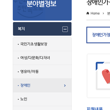
장애인가
분야별정보
Home
복지
장애인가
국민기초생활보장
여성/다문화/다자녀
영유아/아동
장애인
노인
지원내용