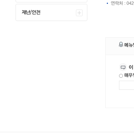
연락처 : 042
재난/안전
메뉴
만족도조사
이
매우