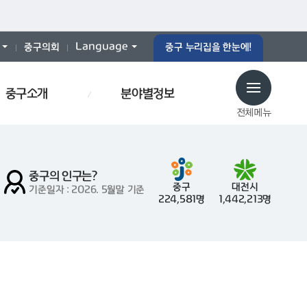
Language
중구의회
중구 누리집을 한눈에!
중구소개
분야별정보
전체메뉴
중구의 인구는?
중구
대전시
기준일자 : 2026. 5월말 기준
224,581명
1,442,213명
로당
예산서
인사이동
재개발
폐기물스티커
폐기물