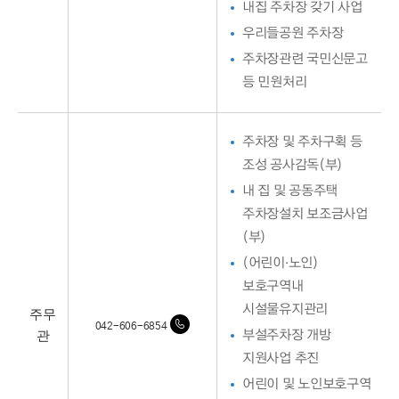
내집 주차장 갖기 사업
우리들공원 주차장
주차장관련 국민신문고
등 민원처리
주차장 및 주차구획 등
조성 공사감독(부)
내 집 및 공동주택
주차장설치 보조금사업
(부)
(어린이·노인)
보호구역내
시설물유지관리
주무
042-606-6854
관
부설주차장 개방
지원사업 추진
어린이 및 노인보호구역