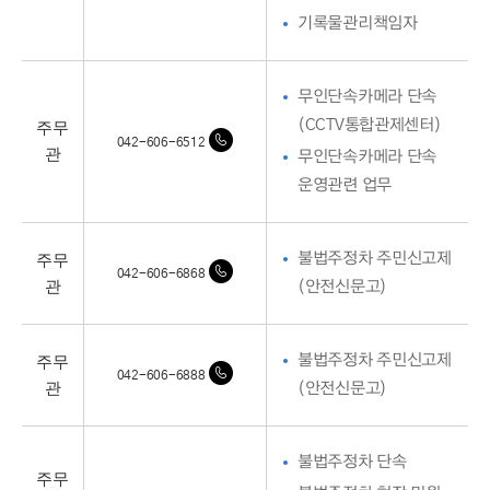
기록물관리책임자
무인단속카메라 단속
주무
(CCTV통합관제센터)
042-606-6512
관
무인단속카메라 단속
운영관련 업무
주무
불법주정차 주민신고제
042-606-6868
관
(안전신문고)
주무
불법주정차 주민신고제
042-606-6888
관
(안전신문고)
불법주정차 단속
주무