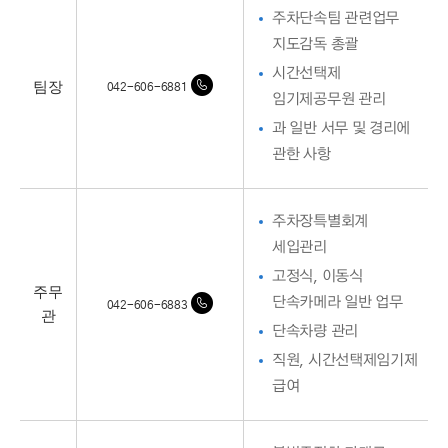
주차단속팀 관련업무
지도감독 총괄
시간선택제
팀장
042-606-6881
임기제공무원 관리
과 일반 서무 및 경리에
관한 사항
주차장특별회계
세입관리
고정식, 이동식
주무
단속카메라 일반 업무
042-606-6883
관
단속차량 관리
직원, 시간선택제임기제
급여