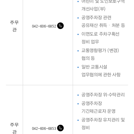
어린이 및 노인보호구역
개선사업(부)
공영주차장 관련
주무
공유재산 취득ㆍ처분 등
042-606-6852
관
이면도로 주차구획선
정비 업무
교통영향평가 (변경)
협의 등
일반 교통시설
업무협의에 관한 사항
공영주차장 위·수탁관리
공영주차장
기간제근로자 운영
공영주차장 유지관리 및
주무
정비
042-606-6853
관