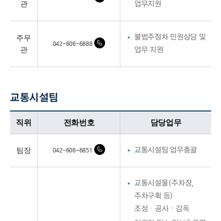
관
업무지원
주무
불법주정차 민원상담 및
042-606-6888
관
업무 지원
교통시설팀
교통시설팀업무담당자의 정보로 직위, 전화번호, 담당업무를 안내하고 있습니다
직위
전화번호
담당업무
팀장
교통시설팀 업무총괄
042-606-6851
교통시설물(주차장,
주차구획 등)
조성ㆍ공사ㆍ감독