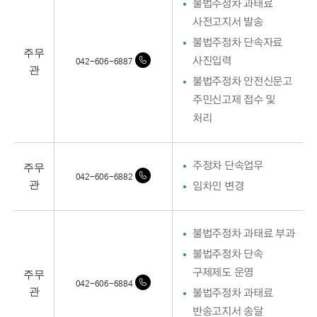
불법주정차 과태료
사전고지서 발송
불법주정차 단속자료
주무
사진입력
042-606-6887
관
불법주정차 안전신문고
주민신고제 접수 및
처리
주무
주정차 단속업무
042-606-6882
관
임차인 변경
불법주정차 과태료 부과
불법주정차 단속
주무
구제제도 운영
042-606-6884
관
불법주정차 과태료
반송고지서 송달