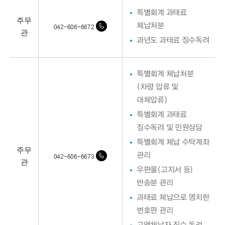
특별회계 과태료
주무
체납처분
042-606-6672
관
과년도 과태료 징수독려
특별회계 체납처분
(차량 압류 및
대체압류)
특별회계 과태료
징수독려 및 민원상담
특별회계 체납 수탁계좌
주무
관리
042-606-6673
관
우편물(고지서 등)
반송분 관리
과태료 체납으로 영치한
번호판 관리