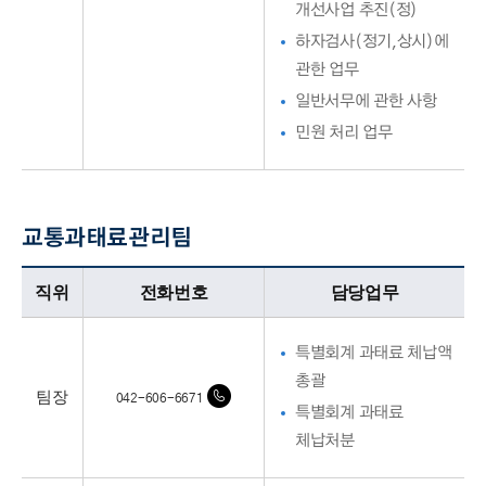
개선사업 추진(정)
하자검사(정기,상시)에
관한 업무
일반서무에 관한 사항
민원 처리 업무
교통과태료관리팀
교통과태료관리팀업무담당자의 정보로 직위, 전화번호, 담당업무를 안내하고 있습니다
직위
전화번호
담당업무
특별회계 과태료 체납액
총괄
팀장
042-606-6671
특별회계 과태료
체납처분