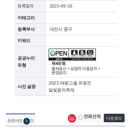
등록일자
2023-09-26
카테고리
등록부서
대전시 중구
키워드
공공누리
제4유형
유형
출처표시 + 상업적 이용금지 +
변경금지
2023 태평고을 유등천
사진 설명
달빛음악축제
전체선택
다운로드
관련사진
건
3