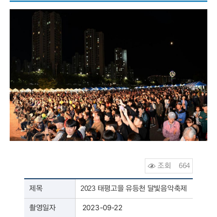
조회
664
수
제목
2023 태평고을 유등천 달빛음악축제
2023-09-22
촬영일자