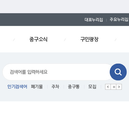
주요누리집
대표누리집
중구소식
구민광장
폐기물스티커
인기검색어
폐기물
주차
중구통
모집
예산서