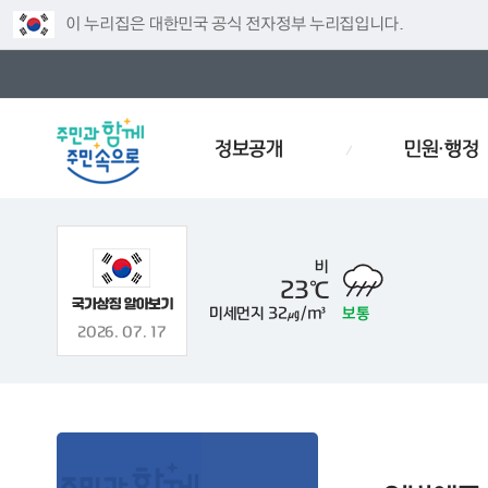
이 누리집은 대한민국 공식 전자정부 누리집입니다.
정보공개
민원·행정
비
23℃
미세먼지
32㎍/m³
보통
모집
예산서
대형폐기물
경로당
인사이동
감사
2026. 07. 17