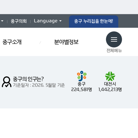
Language
중구의회
중구 누리집을 한눈에!
중구소개
분야별정보
전체메뉴
중구의 인구는?
중구
대전시
기준일자 : 2026. 5월말 기준
224,581명
1,442,213명
대형폐기물
경로당
인사이동
감사
폐기물스티커
폐기