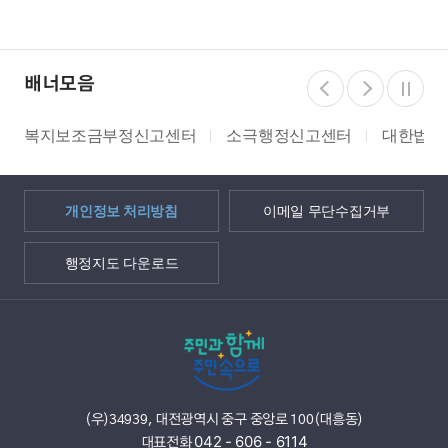
배너모음
터
소극행정신고센터
대한법률구조공단
쌀 밭 조건분
개인정보 처리방침
이메일 무단수집거부
행정지도 다운로드
(우)34939, 대전광역시 중구 중앙로 100(대흥동)
042 - 606 - 6114
대표전화