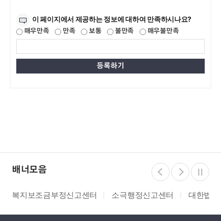
만족도조사
이 페이지에서 제공하는 정보에 대하여 만족하시나요?
매우만족
만족
보통
불만족
매우불만족
배너모음
복지보조금부정신고센터
소극행정신고센터
대한법률