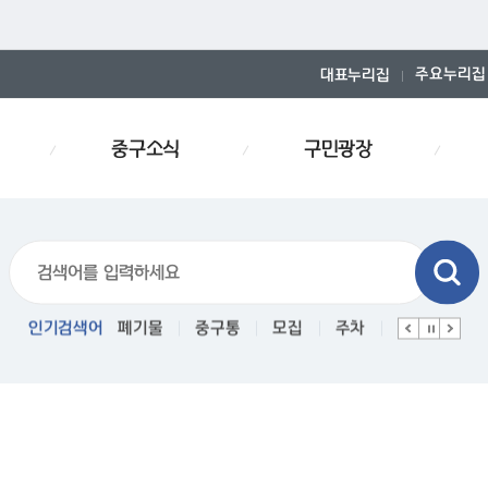
주요누리집
대표누리집
중구소식
구민광장
폐기물스티커
인기검색어
폐기물
중구통
모집
주차
인사
경