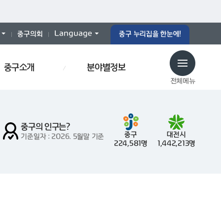
Language
중구의회
중구 누리집을 한눈에!
중구소개
분야별정보
전체메뉴
중구의 인구는?
중구
대전시
기준일자 : 2026. 5월말 기준
224,581명
1,442,213명
로당
예산서
인사이동
효문화
폐기물스티커
폐기물