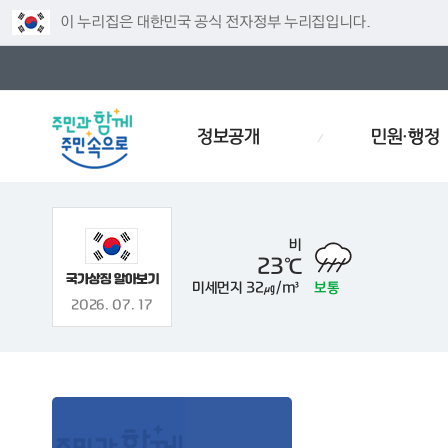
이 누리집은 대한민국 공식 전자정부 누리집입니다.
정보공개
민원·행정
비
23℃
미세먼지
32㎍/m³
보통
주차
인사
경로당
예산서
인사이동
효문화
2026. 07. 17