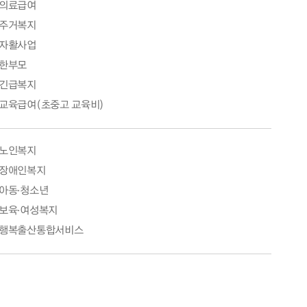
의료급여
주거복지
자활사업
한부모
긴급복지
교육급여(초중고 교육비)
노인복지
장애인복지
아동·청소년
보육·여성복지
행복출산통합서비스