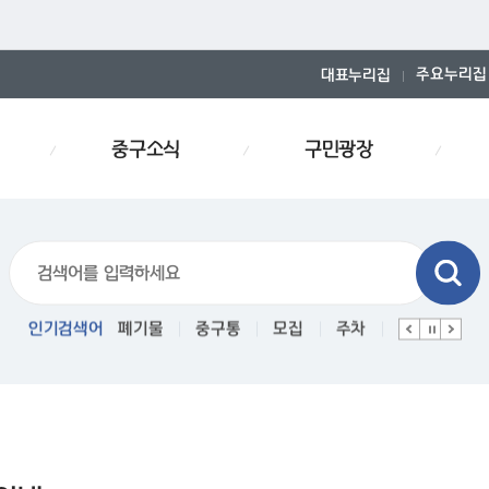
주요누리집
대표누리집
중구소식
구민광장
기물스티커
인기검색어
폐기물
중구통
모집
주차
인사
경로