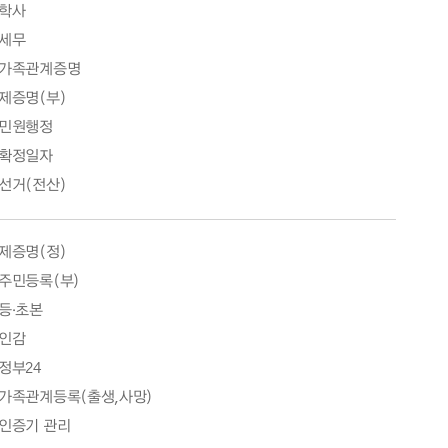
학사
세무
가족관계증명
제증명(부)
민원행정
확정일자
선거(전산)
제증명(정)
주민등록(부)
등·초본
인감
정부24
가족관계등록(출생,사망)
인증기 관리