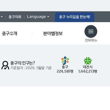
Language
중구의회
중구 누리집을 한눈에!
중구소개
분야별정보
전체메뉴
중구의 인구는?
중구
대전시
기준일자 : 2026. 5월말 기준
224,581명
1,442,213명
당
예산서
인사이동
효문화
폐기물스티커
폐기물