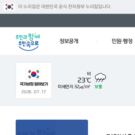
이 누리집은 대한민국 공식 전자정부 누리집입니다.
정보공개
민원·행정
비
23℃
미세먼지
32㎍/m³
보통
주차
인사
경로당
예산서
인사이동
효문화
폐
2026. 07. 17