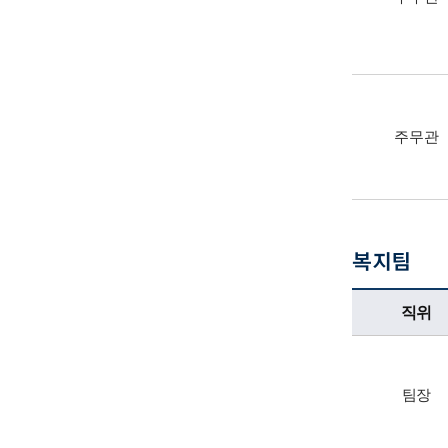
주무관
복지팀
복지팀업무담당자의 정보로 직위, 전화번호, 담당업무를 안내하고 있습니다
직위
팀장