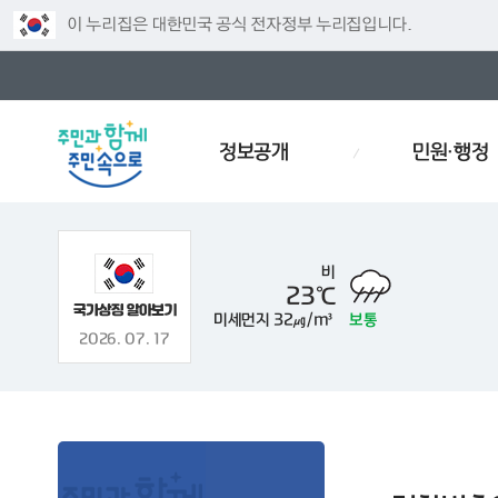
이 누리집은 대한민국 공식 전자정부 누리집입니다.
정보공개
민원·행정
비
23℃
미세먼지
32㎍/m³
보통
주차
인사
경로당
예산서
인사이동
효문화
2026. 07. 17