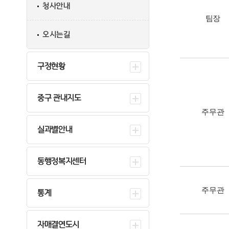
청사안내
팀장
오시는길
구정현황
중구 관내지도
주무관
실과별안내
동행정복지센터
주무관
통계
자매결연도시