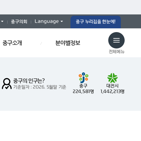
Language
중구의회
중구 누리집을 한눈에!
중구소개
분야별정보
전체메뉴
중구의 인구는?
중구
대전시
기준일자 : 2026. 5월말 기준
224,581명
1,442,213명
로당
예산서
인사이동
효문화
폐기물스티커
폐기물