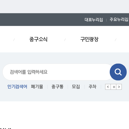
주요누리집
대표누리집
중구소식
구민광장
폐기물스티커
인기검색어
폐기물
중구통
모집
주차
인사
경