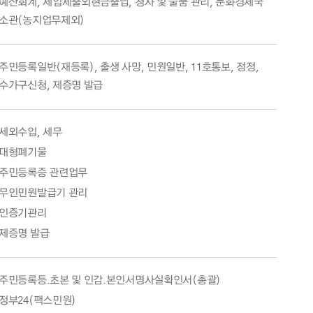
예산회계, 세입세출외현금출납, 청사 및 물품 관리, 문화경제국
소관(농지업무제외)
주민등록일반(재등록), 출생 사망, 민원일반, 11호통보, 정정,
수가구신청, 제증명 발급
세외수입, 세무
대형폐기물
주민등록증 관련업무
무인민원발급기 관리
인증기관리
제증명 발급
주민등록등.초본 및 인감.본인서명사실확인서(총괄)
정부24(팩스민원)