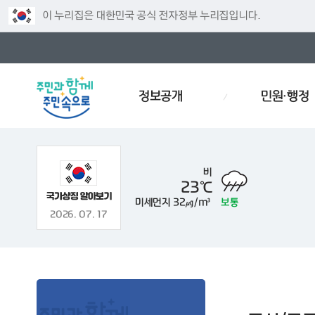
이 누리집은 대한민국 공식 전자정부 누리집입니다.
정보공개
민원·행정
비
23℃
미세먼지
32㎍/m³
보통
주차
인사
경로당
예산서
인사이동
효문화
2026. 07. 17