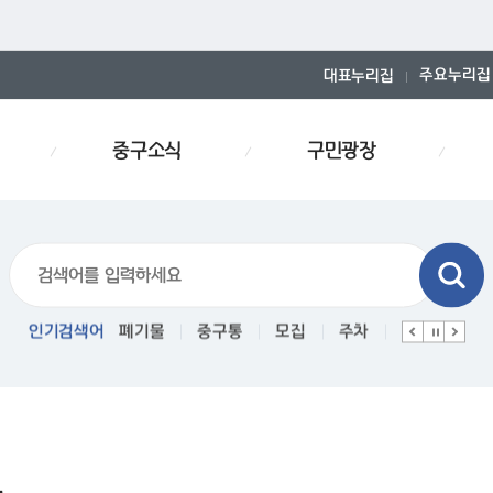
주요누리집
대표누리집
중구소식
구민광장
폐기물스티커
인기검색어
폐기물
중구통
모집
주차
인사
경