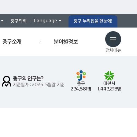
Language
중구의회
중구 누리집을 한눈에!
중구소개
분야별정보
전체메뉴
중구의 인구는?
중구
대전시
기준일자 : 2026. 5월말 기준
224,581명
1,442,213명
로당
예산서
인사이동
효문화
폐기물스티커
폐기물