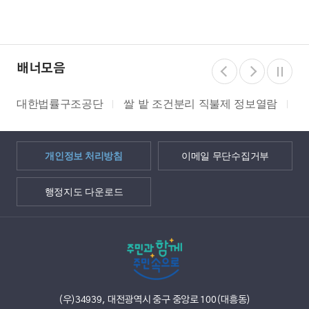
배너모음
한법률구조공단
쌀 밭 조건분리 직불제 정보열람
지적측량
개인정보 처리방침
이메일 무단수집거부
행정지도 다운로드
(우)34939, 대전광역시 중구 중앙로 100(대흥동)