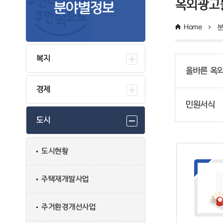
옥외광고
분야별정보
Home
복지
올바른 옥
경제
민원서식
도시
도시현황
주택재개발사업
주거환경개선사업