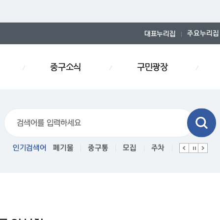
주요누리집
대표누리집
중구소식
구민광장
폐기물스티커
인기검색어
폐기물
중구통
모집
주차
인사
경로