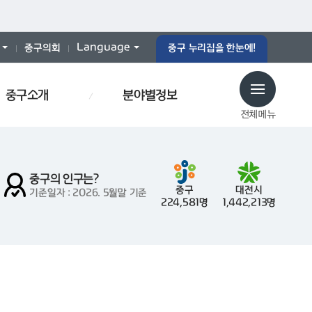
Language
중구의회
중구 누리집을 한눈에!
중구소개
분야별정보
전체메뉴
중구의 인구는?
중구
대전시
기준일자 : 2026. 5월말 기준
224,581명
1,442,213명
당
예산서
인사이동
효문화
폐기물스티커
폐기물