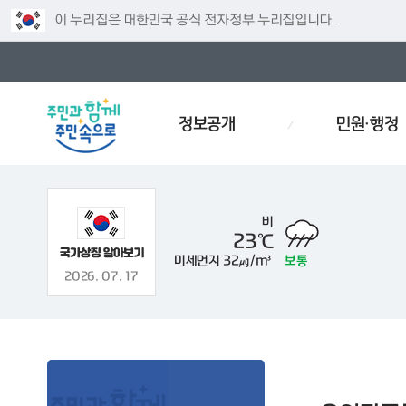
이 누리집은 대한민국 공식 전자정부 누리집입니다.
정보공개
민원·행정
비
23℃
미세먼지
32㎍/m³
보통
주차
인사
경로당
예산서
인사이동
효문화
2026. 07. 17