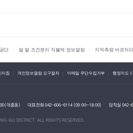
공단
쌀 밭 조건분리 직불제 정보열람
지적측량 바로처
리지침
개인정보열람 요구절차
이메일 무단수집거부
행정지도 
100(대흥동)
대표전화
042-606-6114 (09:00~18:00)
당직실 042-6
UNG-GU DISTRICT.
ALL RIGHTS RESERVED.