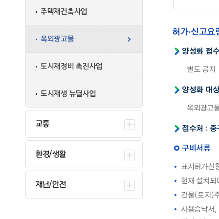
주택재건축사업
허가·신고요
옥외광고물
양성화 접
도시재정비 촉진사업
별도 공지
양성화 대
도시재생 뉴딜사업
옥외광고물
교통
접수처 : 중
구비서류
환경/생활
표시허가신청
현재 설치되어
재난/안전
건물(토지)
사용승낙서,